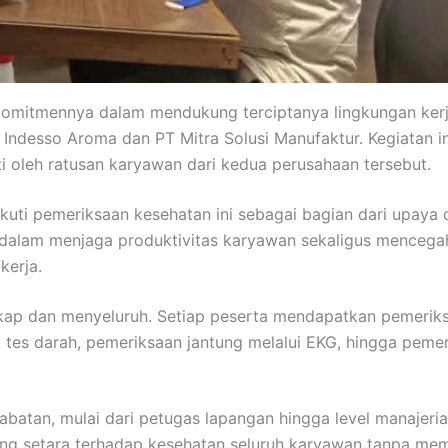
mitmennya dalam mendukung terciptanya lingkungan kerja
desso Aroma dan PT Mitra Solusi Manufaktur. Kegiatan ini
ti oleh ratusan karyawan dari kedua perusahaan tersebut.
ti pemeriksaan kesehatan ini sebagai bagian dari upaya de
 dalam menjaga produktivitas karyawan sekaligus mencega
kerja.
kap dan menyeluruh. Setiap peserta mendapatkan pemeriksa
 tes darah, pemeriksaan jantung melalui EKG, hingga pemer
abatan, mulai dari petugas lapangan hingga level manajeri
g setara terhadap kesehatan seluruh karyawan tanpa mema