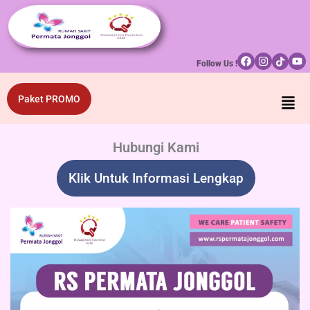
p to content
Follow Us !
Men
Paket PROMO
Hubungi Kami
Klik Untuk Informasi Lengkap