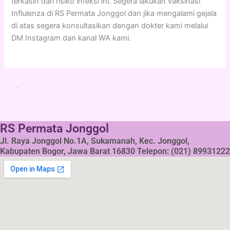
terkasih dari risiko infeksi ini. Segera lakukan vaksinasi
Influlenza di RS Permata Jonggol dan jika mengalami gejala
di atas segera konsultasikan dengan dokter kami melalui
DM Instagram dan kanal WA kami.
PREVIOUS
NEXT
RS Permata Jonggol
Jl. Raya Jonggol No.1A, Sukamanah, Kec. Jonggol,
Kabupaten Bogor, Jawa Barat 16830 Telepon: (021) 89931222